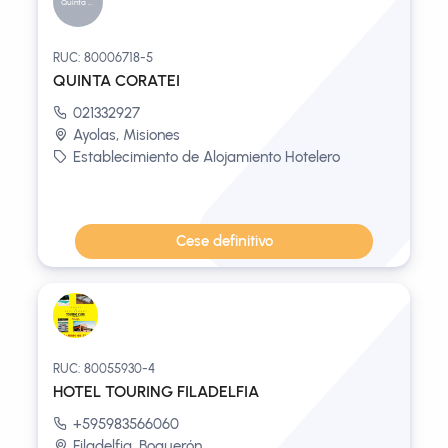
Quinta Cor...
RUC: 80006718-5
QUINTA CORATEI
021332927
Ayolas, Misiones
Establecimiento de Alojamiento Hotelero
Cese definitivo
RUC: 80055930-4
HOTEL TOURING FILADELFIA
+595983566060
Filadelfia, Boquerón