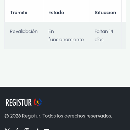
F
Trámite
Estado
Situación
I
Revalidación
En
Faltan 14
2
funcionamiento
días
©
2026
Registur. Todos los derechos reservados.