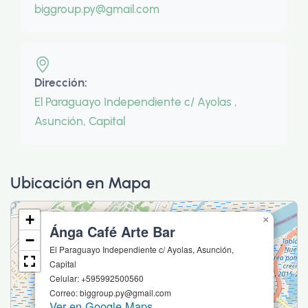
biggroup.py@gmail.com
Dirección:
El Paraguayo Independiente c/ Ayolas ,
Asunción, Capital
Ubicación en Mapa
+
×
Ánga Café Arte Bar
−
El Paraguayo Independiente c/ Ayolas, Asunción,
Capital
Celular: +595992500560
Correo: biggroup.py@gmail.com
Ver en Google Maps