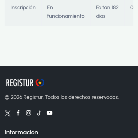
Inscripción
En
Faltan 182
04
funcionamiento
días
©
2026
Registur. Todos los derechos reservados.
Información