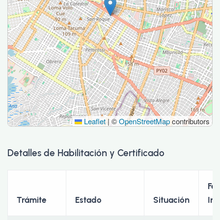
Leaflet
|
©
OpenStreetMap
contributors
Detalles de Habilitación y Certificado
Fe
Trámite
Estado
Situación
Ini