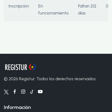
Inscripción
En
Faltan 212
06
funcionamiento
días
©
2026
Registur. Todos los derechos reservados.
Información