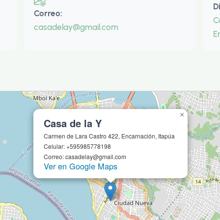
D
Correo:
C
casadelay@gmail.com
E
×
Casa de la Y
Carmen de Lara Castro 422, Encarnación, Itapúa
Celular: +595985778198
Correo: casadelay@gmail.com
Ver en Google Maps