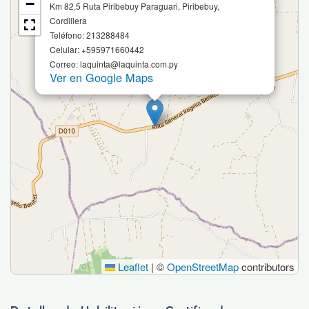
−
Km 82,5 Ruta Piribebuy Paraguari, Piribebuy,
Cordillera
Teléfono: 213288484
Celular: +595971660442
Correo: laquinta@laquinta.com.py
Ver en Google Maps
Leaflet
|
©
OpenStreetMap
contributors