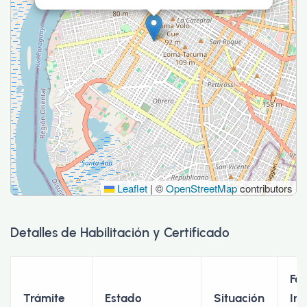
Leaflet
|
©
OpenStreetMap
contributors
Detalles de Habilitación y Certificado
Fe
Trámite
Estado
Situación
Ini