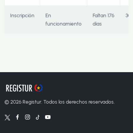
Inscripción
En
Faltan 176
30/
funcionamiento
días
©
2026
Registur. Todos los derechos reservados.