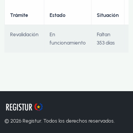
F
Trámite
Estado
Situación
I
Revalidación
En
Faltan
2
funcionamiento
353 días
©
2026
Registur. Todos los derechos reservados.