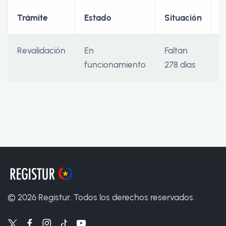
F
Trámite
Estado
Situación
I
Revalidación
En
Faltan
1
funcionamiento
278 días
©
2026
Registur. Todos los derechos reservados.