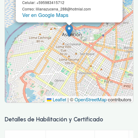
Celular: +595983415712
Correo: lilianazucena_288@hotmial.com
Ver en Google Maps
Leaflet
|
©
OpenStreetMap
contributors
Detalles de Habilitación y Certificado