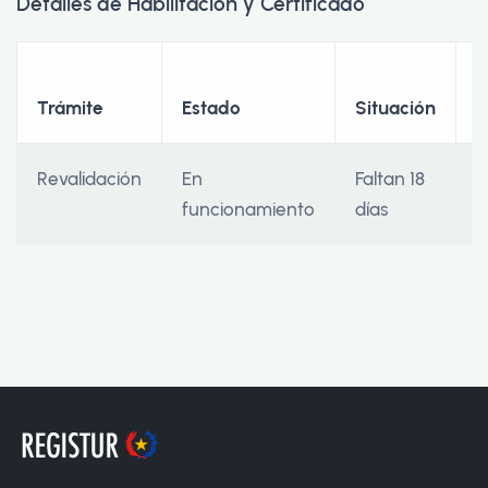
Detalles de Habilitación y Certificado
F
Trámite
Estado
Situación
I
Revalidación
En
Faltan 18
2
funcionamiento
días