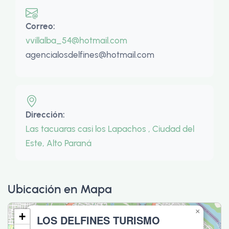
Correo:
vvillalba_54@hotmail.com
agencialosdelfines@hotmail.com
Dirección:
Las tacuaras casi los Lapachos , Ciudad del
Este, Alto Paraná
Ubicación en Mapa
×
+
LOS DELFINES TURISMO