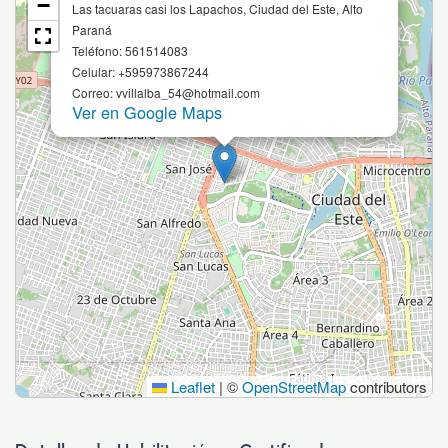
−
Las tacuaras casi los Lapachos, Ciudad del Este, Alto
Paraná
Teléfono: 561514083
Celular: +595973867244
Correo: vvillalba_54@hotmail.com
Ver en Google Maps
Leaflet
|
©
OpenStreetMap
contributors