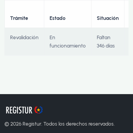
F
Trámite
Estado
Situación
I
Revalidación
En
Faltan
2
funcionamiento
346 días
©
2026
Registur. Todos los derechos reservados.