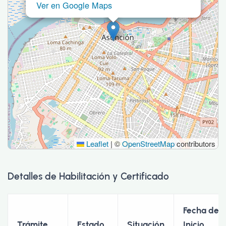
Ver en Google Maps
Leaflet
|
©
OpenStreetMap
contributors
Detalles de Habilitación y Certificado
Fecha de
Trámite
Estado
Situación
Inicio