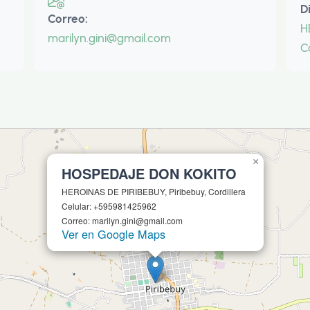
D
Correo:
H
marilyn.gini@gmail.com
Co
×
HOSPEDAJE DON KOKITO
HEROINAS DE PIRIBEBUY, Piribebuy, Cordillera
Celular: +595981425962
Correo: marilyn.gini@gmail.com
Ver en Google Maps