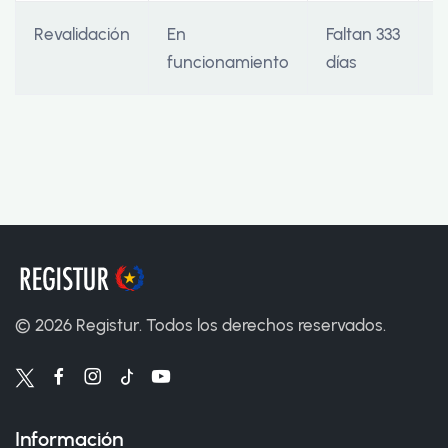
Revalidación
En
Faltan 333
0
funcionamiento
días
©
2026
Registur. Todos los derechos reservados.
Información