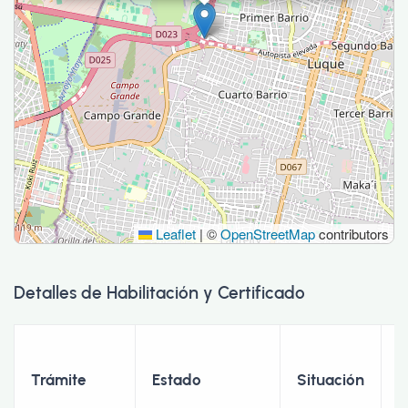
Leaflet
|
©
OpenStreetMap
contributors
Detalles de Habilitación y Certificado
F
Trámite
Estado
Situación
I