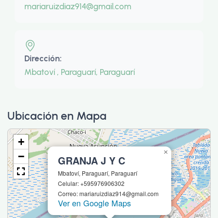
mariaruizdiaz914@gmail.com
Dirección:
Mbatoví , Paraguarí, Paraguarí
Ubicación en Mapa
+
×
−
GRANJA J Y C
Mbatoví, Paraguarí, Paraguarí
Celular: +595976906302
Correo: mariaruizdiaz914@gmail.com
Ver en Google Maps