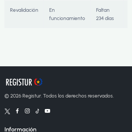
Revalidación
En
Faltan
3
funcionamiento
234 días
©
2026
Registur. Todos los derechos reservados.
Información