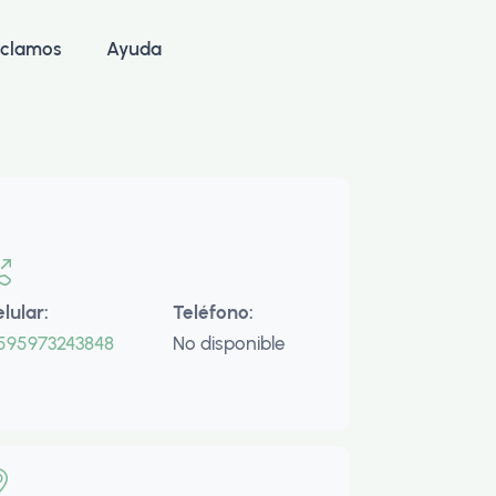
clamos
Ayuda
elular:
Teléfono:
595973243848
No disponible