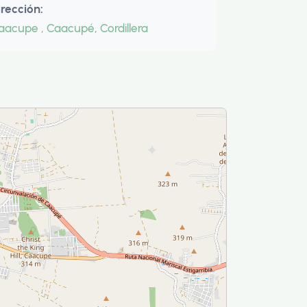
irección:
aacupe , Caacupé, Cordillera