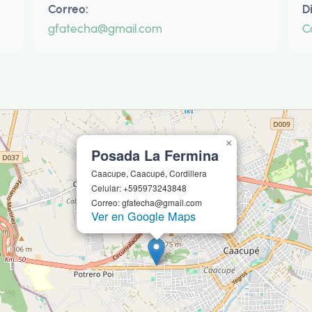
Correo:
D
gfatecha@gmail.com
C
×
Posada La Fermina
Caacupe, Caacupé, Cordillera
Celular: +595973243848
Correo: gfatecha@gmail.com
Ver en Google Maps